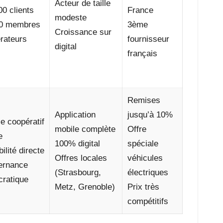
Acteur de taille
00 clients
France
modeste
00 membres
3ème
Croissance sur
rateurs
fournisseur
digital
français
Remises
Application
jusqu’à 10%
e coopératif
mobile complète
Offre
e
100% digital
spéciale
ilité directe
Offres locales
véhicules
ernance
(Strasbourg,
électriques
ratique
Metz, Grenoble)
Prix très
compétitifs