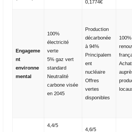
0,1774€
Production
100%
décarbonée
100%
électricité
à 94%
renou
Engageme
verte
Principalem
franç
nt
5% gaz vert
ent
Achat
environne
standard
nucléaire
auprè
mental
Neutralité
Offres
produ
carbone visée
vertes
locau
en 2045
disponibles
4,4/5
4,6/5