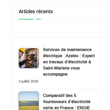
e
Articles récents
r
gi
e
2
Services de maintenance
électrique : Azelec : Expert
0
en travaux d’électricité à
Saint-Mariens vous
1
accompagne
1
3 juillet 2026
Comparatif des 5
fournisseurs d’électricité
verte en France : ENGIE