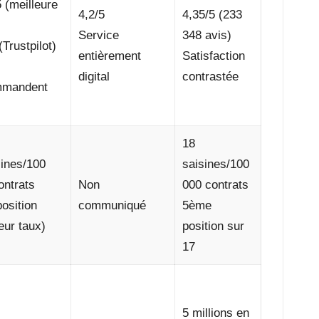
 (meilleure
4,2/5
4,35/5 (233
Service
348 avis)
(Trustpilot)
entièrement
Satisfaction
digital
contrastée
mmandent
18
sines/100
saisines/100
ontrats
Non
000 contrats
osition
communiqué
5ème
eur taux)
position sur
17
5 millions en