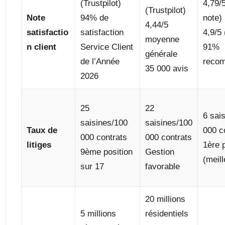
(Trustpilot)
4,79/5
(Trustpilot)
Note
94% de
note)
4,44/5
satisfactio
satisfaction
4,9/5 
moyenne
n client
Service Client
91%
générale
de l’Année
reco
35 000 avis
2026
25
22
6 sai
saisines/100
saisines/100
Taux de
000 c
000 contrats
000 contrats
litiges
1ère p
9ème position
Gestion
(meill
sur 17
favorable
20 millions
5 millions
résidentiels