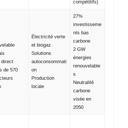
compétitifs)
27%
investisseme
nts bas
Électricité verte
carbone
velable
et biogaz
2 GW
ais
Solutions
énergies
 direct
autoconsommati
renouvelable
s de 570
on
s
cteurs
Production
Neutralité
x
locale
carbone
visée en
2050