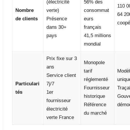
(électricité
56% des
110 0
Nombre
verte)
consommat
64 2
de clients
Présence
eurs
coopé
dans 30+
français
pays
41,5 millions
mondial
Prix fixe sur 3
Monopole
ans
tarif
Modèl
Service client
réglementé
uniqu
Particulari
7j/7
Fournisseur
Traçab
tés
1er
historique
Gouv
fournisseur
Référence
démoc
électricité
du marché
verte France