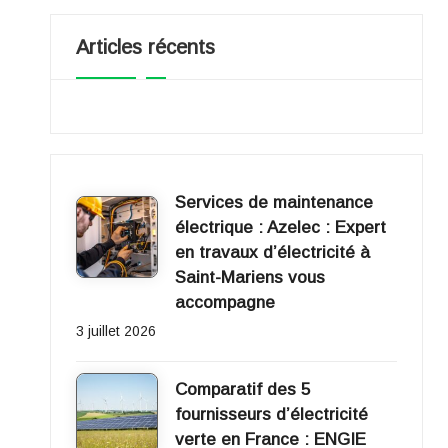
e
Articles récents
r
gi
e
2
Services de maintenance
électrique : Azelec : Expert
0
en travaux d’électricité à
Saint-Mariens vous
1
accompagne
1
3 juillet 2026
Comparatif des 5
fournisseurs d’électricité
verte en France : ENGIE