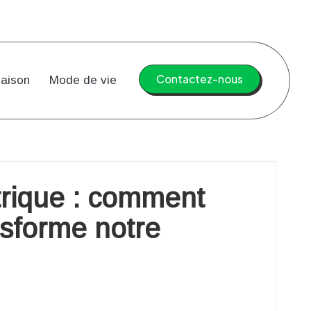
Contactez-nous
aison
Mode de vie
trique : comment
nsforme notre