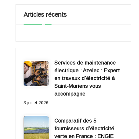
e
Articles récents
r
gi
e
2
Services de maintenance
électrique : Azelec : Expert
0
en travaux d’électricité à
Saint-Mariens vous
1
accompagne
1
3 juillet 2026
Comparatif des 5
fournisseurs d’électricité
verte en France : ENGIE