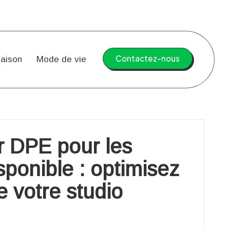
Contactez-nous
aison
Mode de vie
r DPE pour les
sponible : optimisez
e votre studio